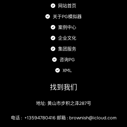
网站首页
关于PG模拟器
案例中心
企业文化
集团服务
咨询PG
XML
找到我们
地址: 黄山市步积之泽287号
电话 :
+13594780416
邮箱 :
brownish@icloud.com