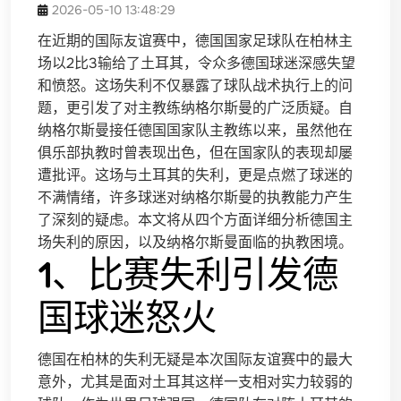
2026-05-10 13:48:29
在近期的国际友谊赛中，德国国家足球队在柏林主
场以2比3输给了土耳其，令众多德国球迷深感失望
和愤怒。这场失利不仅暴露了球队战术执行上的问
题，更引发了对主教练纳格尔斯曼的广泛质疑。自
纳格尔斯曼接任德国国家队主教练以来，虽然他在
俱乐部执教时曾表现出色，但在国家队的表现却屡
遭批评。这场与土耳其的失利，更是点燃了球迷的
不满情绪，许多球迷对纳格尔斯曼的执教能力产生
了深刻的疑虑。本文将从四个方面详细分析德国主
场失利的原因，以及纳格尔斯曼面临的执教困境。
1、比赛失利引发德
国球迷怒火
德国在柏林的失利无疑是本次国际友谊赛中的最大
意外，尤其是面对土耳其这样一支相对实力较弱的