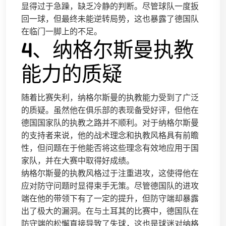
显得过于急躁，缺乏冷静的判断。尽管球队一度扳
回一球，但最终未能逆转局势，这也暴露了德国队
在临门一脚上的不足。
4、纳格尔斯曼执教
能力的质疑
随着比赛失利，纳格尔斯曼的执教能力受到了广泛
的质疑。虽然他在俱乐部的表现备受好评，但他在
德国国家队的执教之路并不顺利。对于纳格尔斯曼
的支持者来说，他的战术理念和执教风格具有前瞻
性，但问题在于他能否将这些理念有效地应用于国
家队，并在大赛中取得好成绩。
纳格尔斯曼的执教风格过于注重进攻，这使得他在
应对防守问题时显得束手无策。尽管德国队的进攻
端在他的带领下有了一定的提升，但防守端却暴露
出了极大的漏洞。在与土耳其的比赛中，德国队在
防守端的松懈直接导致了失球，这也是球迷对纳格