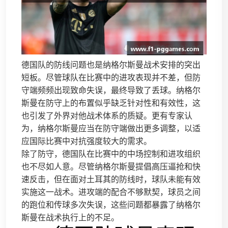
德国队的防线问题也是纳格尔斯曼战术安排的突出
短板。尽管球队在比赛中的进攻表现并不差，但防
守端频频出现致命失误，最终导致了丢球。纳格尔
斯曼在防守上的布置似乎缺乏针对性和有效性，这
也引发了外界对他战术体系的质疑。更有专家认
为，纳格尔斯曼应当在防守端做出更多调整，以适
应国际比赛中对抗强度较大的需求。
除了防守，德国队在比赛中的中场控制和进攻组织
也不尽如人意。尽管纳格尔斯曼提倡高压逼抢和快
速反击，但在面对土耳其的防线时，球队未能有效
实施这一战术。进攻端的配合不够默契，球员之间
的跑位和传球多次失误，这些问题都暴露了纳格尔
斯曼在战术执行上的不足。