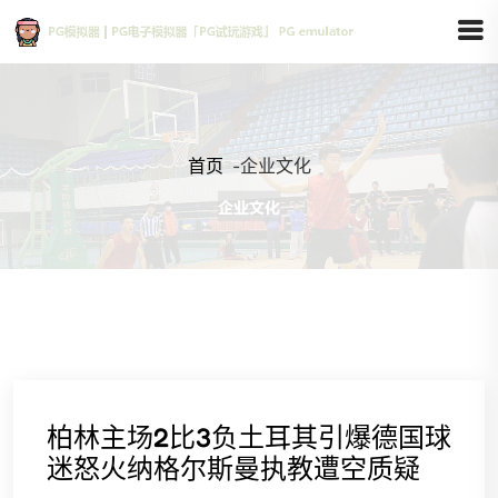
首页
-
企业文化
柏林主场2比3负土耳其引爆德国球
迷怒火纳格尔斯曼执教遭空质疑