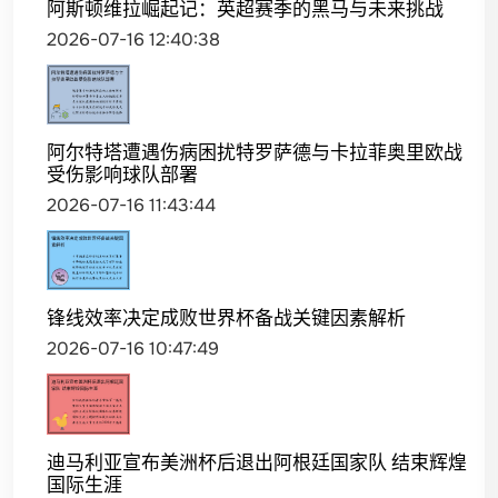
阿斯顿维拉崛起记：英超赛季的黑马与未来挑战
2026-07-16 12:40:38
阿尔特塔遭遇伤病困扰特罗萨德与卡拉菲奥里欧战
受伤影响球队部署
2026-07-16 11:43:44
锋线效率决定成败世界杯备战关键因素解析
2026-07-16 10:47:49
迪马利亚宣布美洲杯后退出阿根廷国家队 结束辉煌
国际生涯