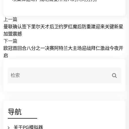
上一篇
曼联确认签下里尔天才后卫约罗红魔后防重建迎来关键新星
加盟震撼
下一篇
欧冠首回合八分之一决赛阿特兰大主场迎战拜仁激战今夜开
启
导航
关于PG模拟器