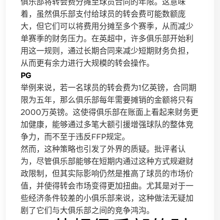
俱乐部将转会费分摊至球员合同的年限。这意味
着，虽然俱乐部支付给球员的转会费可能数额庞
大，但它们可以将费用分摊至多个赛季，从而减少
单赛季的财务压力。在英超中，许多俱乐部开始利
用这一规则，通过长期合同来减少短期财务负担，
从而更有余力进行大规模的转会操作。
PG
举例来说，若一名球员的转会费为1亿英镑，合同期
限为五年，那么俱乐部每年需要摊销的金额将只有
2000万英镑。这使得俱乐部在账面上看起来财务更
加健康，能够通过多笔大额引援增强球队的整体竞
争力，而不至于违反FFP规定。
然而，这种策略也引发了外界的质疑。批评者认
为，尽管俱乐部能够在短期内通过这种方式规避财
政限制，但其实际影响仍然是推高了球员的市场价
值，并使得转会市场变得更加扭曲。尤其是对于一
些经济条件较差的小俱乐部来说，这种做法无疑加
剧了它们与大俱乐部之间的竞争鸿沟。