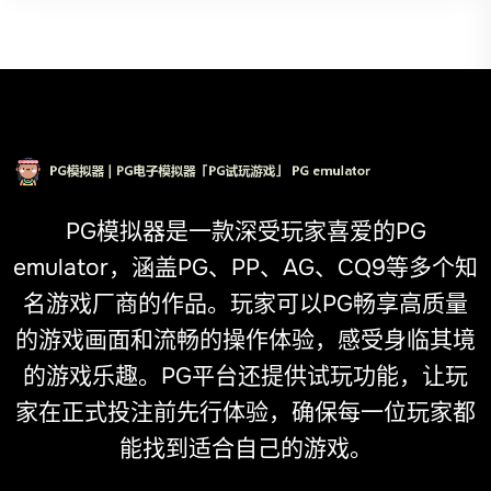
PG模拟器是一款深受玩家喜爱的PG
emulator，涵盖PG、PP、AG、CQ9等多个知
名游戏厂商的作品。玩家可以PG畅享高质量
的游戏画面和流畅的操作体验，感受身临其境
的游戏乐趣。PG平台还提供试玩功能，让玩
家在正式投注前先行体验，确保每一位玩家都
能找到适合自己的游戏。