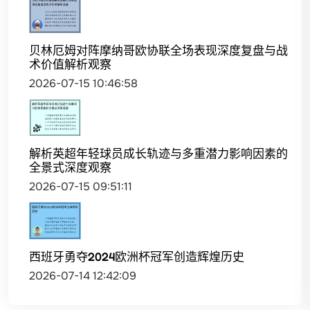
贝林厄姆对阵摩纳哥欧协联全场表现深度复盘与战
术价值解析观察
2026-07-15 10:46:58
解析英超年轻球员成长轨迹与多重潜力影响因素的
全景式深度观察
2026-07-15 09:51:11
西班牙勇夺2024欧洲杯冠军创造辉煌历史
2026-07-14 12:42:09