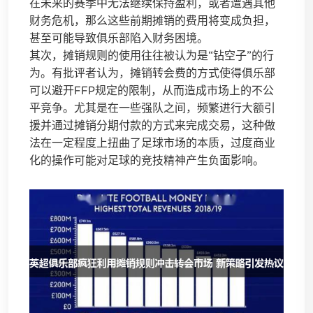
在未来的赛季中无法继续保持盈利，或者遭遇其他
财务危机，那么这些前期摊销的费用将变成负担，
甚至可能导致俱乐部陷入财务困境。
其次，摊销规则的使用往往被认为是“钻空子”的行
为。有批评者认为，摊销转会费的方式使得俱乐部
可以避开FFP规定的限制，从而造成市场上的不公
平竞争。尤其是在一些强队之间，频繁进行大额引
援并通过摊销分期付款的方式来完成交易，这种做
法在一定程度上扭曲了足球市场的本质，过度商业
化的操作可能对足球的竞技精神产生负面影响。