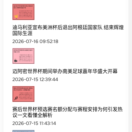
迪马利亚宣布美洲杯后退出阿根廷国家队 结束辉煌
国际生涯
2026-07-16 09:52:18
迈阿密世界杯期间举办南美足球嘉年华盛大开幕
2026-07-15 12:39:44
赛后世界杯预选赛名额分配与赛程安排为何引发热
议一文看懂全解析
2026-07-15 11:43:14