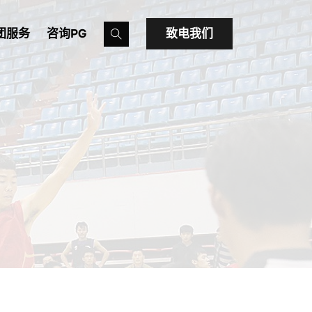
团服务
咨询PG
致电我们