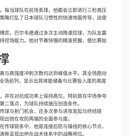
。每当球队在前场丢球，他都会立即进行三秒高压
策略打乱了日本球队习惯性的快速地面传导，迫使
博弈。巴尔韦德通过多次主动降速控球，为队友赢
持控场能力。他对节奏快慢的精准把握，使比赛始
撑
离与高强度冲刺次数均达到峰值水平。其全场跑动
居全场前列，显示出其体能储备与比赛投入度的高度
，并在对抗成功率上保持高位。特别是在中场争夺
第二落点，为球队持续施压创造条件。
传球与射门机会，还多次参与进攻发起与终结链
现出他在攻防两端的全面参与度。
在传球链条中，他是连接后防与锋线的核心节点，
清晰呈现出他在战术体系中的战略地位。