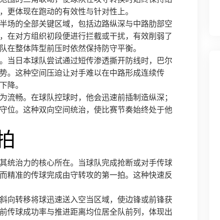
，更体现在跑动的有效性与针对性上。
半场的全部关键区域，包括边路纵深与中路肋部空
，在对方组织初段便进行拦截或干扰，有效削弱了
队在整体阵型前压时依然保持防守平衡。
。当日本球队尝试通过短传渗透撕开防线时，巴尔
势。这种空间压迫让对手难以在中路形成连续传
下降。
为流畅。在球队控球时，他会迅速前插制造纵深；
守位。这种双向空间统治，使比赛节奏始终处于他
拍
其统治力的核心所在。当球队完成抢断或对手传球
而精准的传球完成由守转攻的第一拍。这种快速反
斜向转移将球迅速送入空当区域，使边锋或前锋获
前传球成功率与推进距离均位居全队前列，体现出