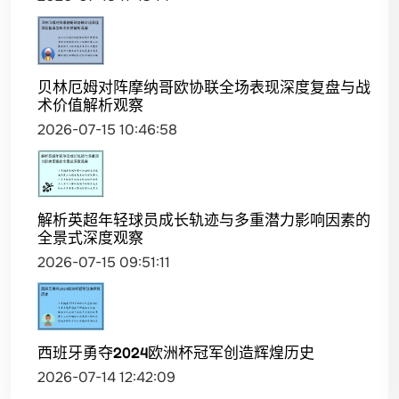
贝林厄姆对阵摩纳哥欧协联全场表现深度复盘与战
术价值解析观察
2026-07-15 10:46:58
解析英超年轻球员成长轨迹与多重潜力影响因素的
全景式深度观察
2026-07-15 09:51:11
西班牙勇夺2024欧洲杯冠军创造辉煌历史
2026-07-14 12:42:09