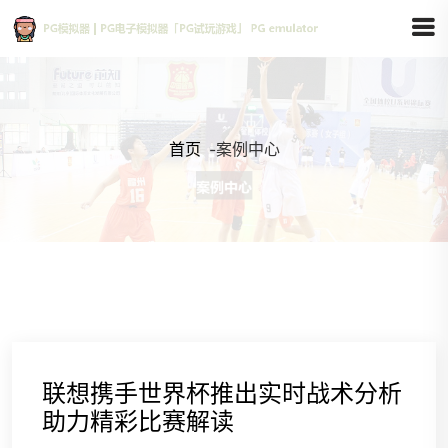
首页
-
案例中心
联想携手世界杯推出实时战术分析
助力精彩比赛解读