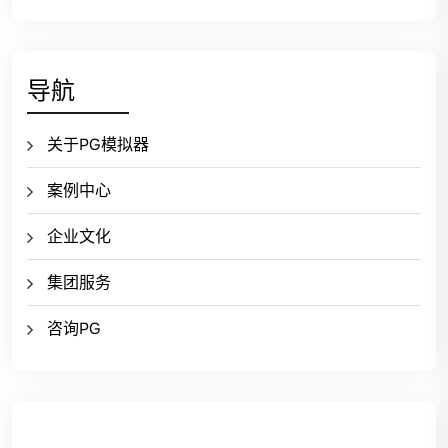
导航
关于PG模拟器
案例中心
企业文化
集团服务
咨询PG