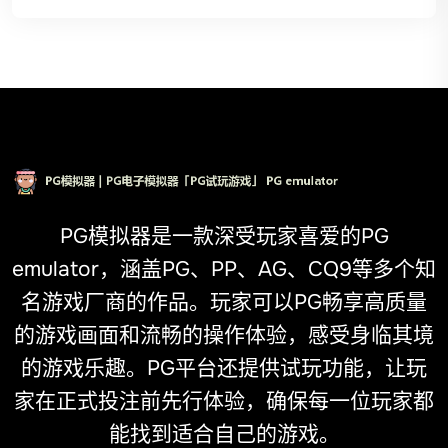
PG模拟器是一款深受玩家喜爱的PG
emulator，涵盖PG、PP、AG、CQ9等多个知
名游戏厂商的作品。玩家可以PG畅享高质量
的游戏画面和流畅的操作体验，感受身临其境
的游戏乐趣。PG平台还提供试玩功能，让玩
家在正式投注前先行体验，确保每一位玩家都
能找到适合自己的游戏。