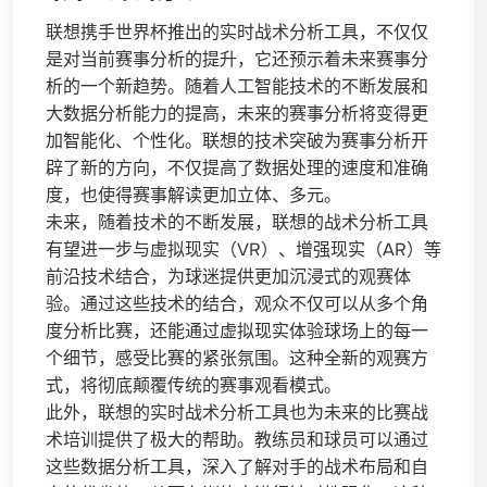
联想携手世界杯推出的实时战术分析工具，不仅仅
是对当前赛事分析的提升，它还预示着未来赛事分
析的一个新趋势。随着人工智能技术的不断发展和
大数据分析能力的提高，未来的赛事分析将变得更
加智能化、个性化。联想的技术突破为赛事分析开
辟了新的方向，不仅提高了数据处理的速度和准确
度，也使得赛事解读更加立体、多元。
未来，随着技术的不断发展，联想的战术分析工具
有望进一步与虚拟现实（VR）、增强现实（AR）等
前沿技术结合，为球迷提供更加沉浸式的观赛体
验。通过这些技术的结合，观众不仅可以从多个角
度分析比赛，还能通过虚拟现实体验球场上的每一
个细节，感受比赛的紧张氛围。这种全新的观赛方
式，将彻底颠覆传统的赛事观看模式。
此外，联想的实时战术分析工具也为未来的比赛战
术培训提供了极大的帮助。教练员和球员可以通过
这些数据分析工具，深入了解对手的战术布局和自