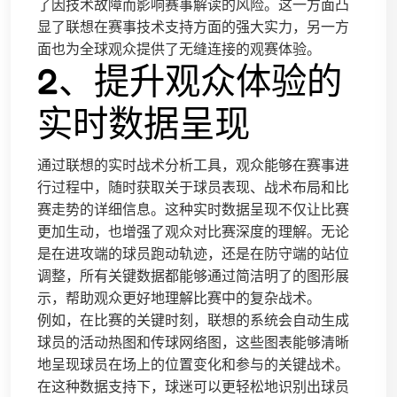
了因技术故障而影响赛事解读的风险。这一方面凸
显了联想在赛事技术支持方面的强大实力，另一方
面也为全球观众提供了无缝连接的观赛体验。
2、提升观众体验的
实时数据呈现
通过联想的实时战术分析工具，观众能够在赛事进
行过程中，随时获取关于球员表现、战术布局和比
赛走势的详细信息。这种实时数据呈现不仅让比赛
更加生动，也增强了观众对比赛深度的理解。无论
是在进攻端的球员跑动轨迹，还是在防守端的站位
调整，所有关键数据都能够通过简洁明了的图形展
示，帮助观众更好地理解比赛中的复杂战术。
例如，在比赛的关键时刻，联想的系统会自动生成
球员的活动热图和传球网络图，这些图表能够清晰
地呈现球员在场上的位置变化和参与的关键战术。
在这种数据支持下，球迷可以更轻松地识别出球员