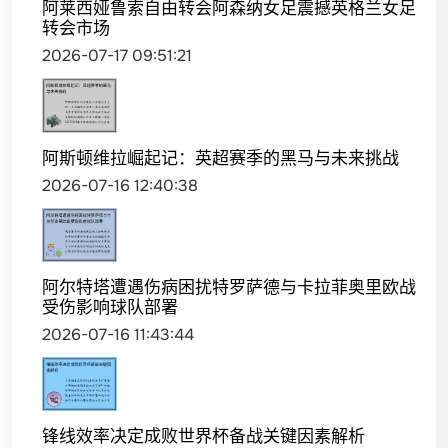
阿莱西娅鲁索自由转会阿森纳女足震撼英格兰女足
转会市场
2026-07-17 09:51:21
阿斯顿维拉崛起记：英超赛季的黑马与未来挑战
2026-07-16 12:40:38
阿尔特塔遭遇伤病困扰特罗萨德与卡拉菲奥里欧战
受伤影响球队部署
2026-07-16 11:43:44
锋线效率决定成败世界杯备战关键因素解析