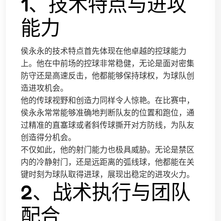
1、技术特点与进攻
能力
侯永永的技术特点首先体现在他卓越的控球能力
上。他在中前场的控球非常稳健，无论是面对密集
防守还是高速反击，他都能够保持球权，为球队创
造进攻机会。
他的传球视野和创造力同样令人惊艳。在比赛中，
侯永永常常能够准确地判断队友的位置和跑位，通
过精准的直塞球或者斜传球撕开对方防线，为队友
创造得分机会。
不仅如此，他的射门能力也极具威胁。无论是禁区
内的冷静射门，还是远距离的弧线球，他都能在关
键时刻为球队取得进球，展现出稳定的进攻火力。
2、战术执行与团队
配合