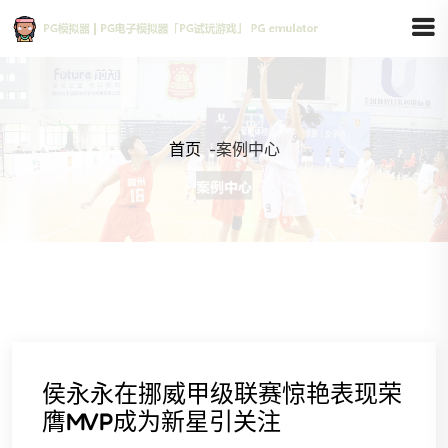
首页
-
案例中心
侯永永在挪威甲级联赛惊艳表现荣
膺MVP成为新星引关注