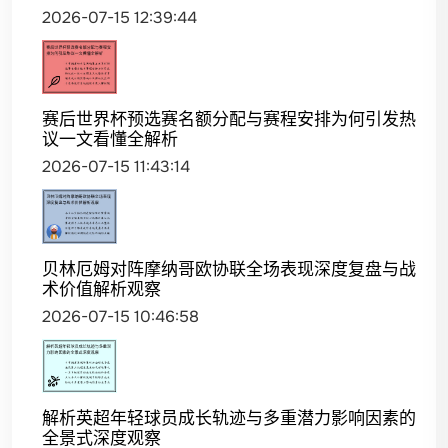
2026-07-15 12:39:44
赛后世界杯预选赛名额分配与赛程安排为何引发热
议一文看懂全解析
2026-07-15 11:43:14
贝林厄姆对阵摩纳哥欧协联全场表现深度复盘与战
术价值解析观察
2026-07-15 10:46:58
解析英超年轻球员成长轨迹与多重潜力影响因素的
全景式深度观察