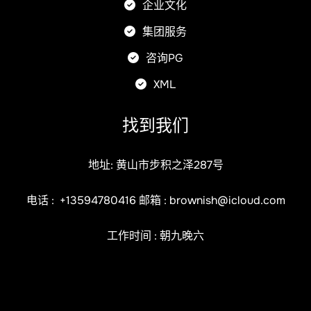
企业文化
集团服务
咨询PG
XML
找到我们
地址: 黄山市步积之泽287号
电话 :
+13594780416
邮箱 :
brownish@icloud.com
工作时间 : 朝九晚六