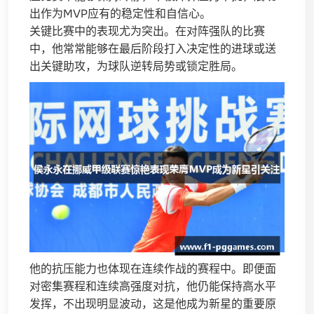
出作为MVP应有的稳定性和自信心。
关键比赛中的表现尤为突出。在对阵强队的比赛
中，他常常能够在最后阶段打入决定性的进球或送
出关键助攻，为球队逆转局势或锁定胜局。
他的抗压能力也体现在连续作战的赛程中。即便面
对密集赛程和连续高强度对抗，他仍能保持高水平
发挥，不出现明显波动，这是他成为新星的重要原