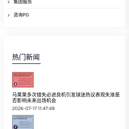
集团服务
咨询PG
热门新闻
马莱莱多次错失必进良机引发球迷热议表现失准是
否影响未来出场机会
2026-07-17 11:47:49