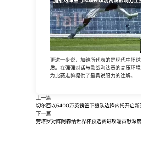
更进一步说，加维所代表的是现代中场球
质。在强强对话与欧战淘汰赛的高压环境
为比赛走势提供了最具说服力的注解。
上一篇
切尔西以5400万英镑签下狼队边锋内托开启
下一篇
劳塔罗对阵阿森纳世界杯预选赛进攻端贡献深