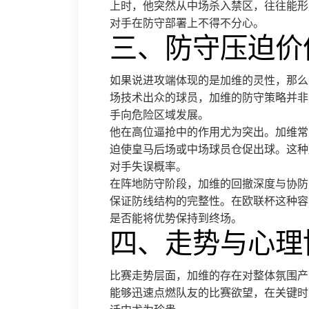
上时，他突然从中场杀入禁区，往往能形
对手在防守部署上不得不分心。
三、防守压迫价
如果说进攻端体现的是加维的灵性，那么
场技术出众的球员，加维的防守策略并非
手向危险区域发展。
他在高位逼抢中的作用尤为突出。加维常
迫使皇马后场或中场球员仓促出球。这种
对手失误概率。
在阵地防守阶段，加维的回撤深度与协防
保证防线结构的完整性。在欧联杯这种容
是否能将优势保持到终场。
四、走势与心理
比赛走势层面，加维的存在对整体氛围产
能够迅速点燃队友的比赛欲望，在关键时