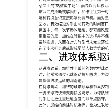
意义上的“站桩型中场”，而是以高速移
球队完成抢断或解围后，加维往往第一时
这种转换意识直接影响比赛节奏。面对皇
回收，有效缩短对手由防转攻的时间窗口
氛围中，每一次节奏的延缓，都可能改变
更重要的是，加维在转换中的选择并不保
带球推进，从而在对方阵型尚未完全落位
造了多次打身后或形成局部人数优势的机
二、进攻体系驱
从进攻端看，加维并非单纯的数据型球员
时，他常常通过无球跑动拉扯防线，为边
是整体进攻运转的润滑剂。
在持球阶段，加维的触球频率和节奏控制
一脚出球或快速变向摆脱防守，为球队维
对手往往更注重压迫强度而非单点防守。
此外，加维的前插时机选择，也为进攻增