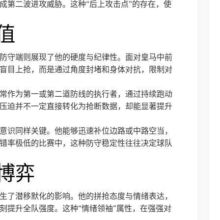
成第二波进攻威胁。这种“后上攻击点”的存在，使
值
防守端则展现了他的硬度与纪律性。面对皇马中前
盲目上抢，而是通过角度封堵和身体对抗，限制对
常作为第一或第二道防线的执行者，通过持续跑动
压迫并不一定直接转化为抢断数据，却能显著提升
意识同样关键。他能够迅速补位边路或中路空当，
错率极低的比赛中，这种防守稳定性往往决定球队
博弈
生了潜移默化的影响。他的拼抢态度与情绪表达，
刻提升全队强度。这种“情绪领袖”属性，在强强对