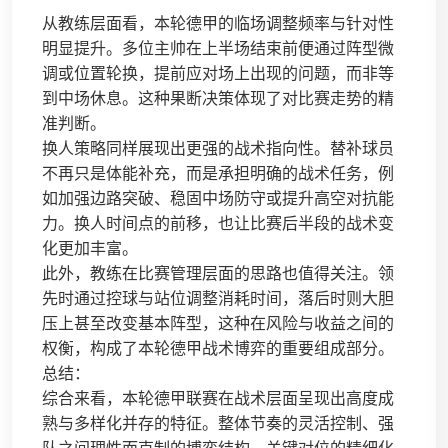
从教练层面看，本轮德甲的临场调整频率与针对性
明显提升。多位主帅在上半场结束前便通过阵型微
调或位置轮换，提前应对场上出现的问题，而非等
到中场休息。这种果断决策体现了对比赛走势的精
准判断。
换人策略同样展现出更强的战术指向性。替补球员
不再只是体能补充，而是承担明确的战术任务，例
如加强边路突破、稳固中场防守或提升高空对抗能
力。换人时间点的前移，也让比赛后半段的战术变
化更加丰富。
此外，教练在比赛管理层面的思路也值得关注。领
先时通过控球与站位调整消耗时间，落后时则大胆
压上甚至改变基本阵型，这种在风险与收益之间的
权衡，构成了本轮德甲战术博弈的重要组成部分。
总结：
综合来看，本轮德甲联赛在战术层面呈现出高度成
熟与多样化并存的特征。整体节奏的灵活控制、强