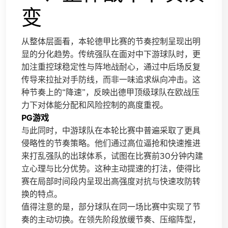
变
从整体层面看，本轮德甲比赛的节奏控制呈现出明
显的分化趋势。传统强队在面对中下游球队时，更
加注重控球稳定性与阵地战耐心，通过中后场反复
传导来拉扯对手防线，而非一味追求纵向冲击。这
种节奏上的“降速”，反映出德甲顶级球队在欧战压
力下对体能分配和风险控制的高度重视。
PG游戏
与此同时，中游球队在本轮比赛中普遍采取了更具
侵略性的节奏策略。他们通过高位逼抢和快速推进
来打乱强队的出球体系，试图在比赛前30分钟内建
立心理与比分优势。这种主动提速的打法，使得比
赛在局部时间段内呈现出高强度对抗与快速攻防转
换的特点。
值得注意的是，部分球队在同一场比赛中实现了节
奏的主动切换。在领先阶段放缓节奏、压缩阵型，