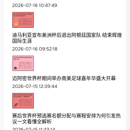
2026-07-16 10:47:49
迪马利亚宣布美洲杯后退出阿根廷国家队 结束辉煌
国际生涯
2026-07-16 09:52:18
迈阿密世界杯期间举办南美足球嘉年华盛大开幕
2026-07-15 12:39:44
赛后世界杯预选赛名额分配与赛程安排为何引发热
议一文看懂全解析
2026-07-15 11:43:14