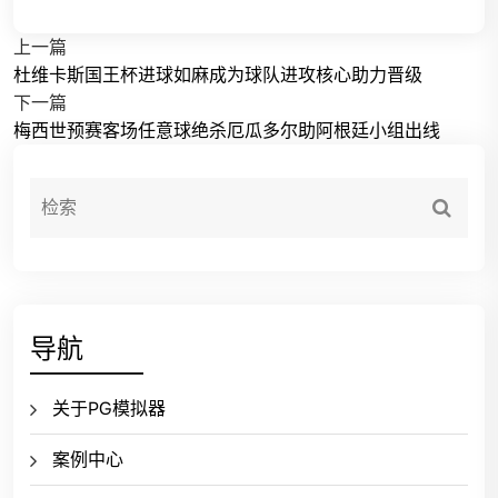
上一篇
杜维卡斯国王杯进球如麻成为球队进攻核心助力晋级
下一篇
梅西世预赛客场任意球绝杀厄瓜多尔助阿根廷小组出线
导航
关于PG模拟器
案例中心