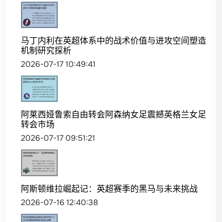
马丁内利在英超体系中的战术价值与进攻空间塑造
机制研究探析
2026-07-17 10:49:41
阿莱西娅鲁索自由转会阿森纳女足震撼英格兰女足
转会市场
2026-07-17 09:51:21
阿斯顿维拉崛起记：英超赛季的黑马与未来挑战
2026-07-16 12:40:38