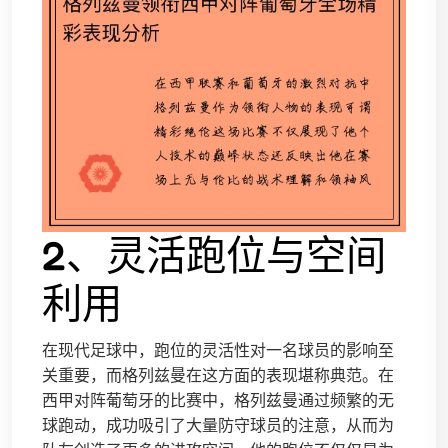
2、灵活跑位与空间
利用
在现代足球中，跑位的灵活性对一名球员的影响至
关重要，而格列兹曼在这方面的表现堪称典范。在
西甲对阵葡萄牙的比赛中，格列兹曼通过频繁的无
球跑动，成功吸引了大量防守球员的注意，从而为