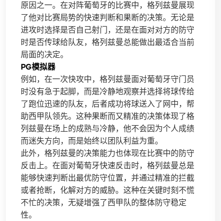
原因之一。在对阵葡萄牙的比赛中，格列兹曼展现
了他对比赛局势的快速判断和果断的决策。无论是
进攻时选择是否自己射门，还是在面对对方的防守
时是否传球给队友，格列兹曼总能做出最适合当前
局面的决定。
PG模拟器
例如，在一次快攻中，格列兹曼面对葡萄牙守门员
时没有急于起脚，而是冷静地观察并选择将球传给
了跑位迅速的队友，后者成功将球送入了网中，帮
助西甲队领先。这种果断而又精准的决策体现了格
列兹曼在场上的成熟与冷静，他不会因为个人成绩
而迷失方向，而是始终以团队利益为重。
此外，格列兹曼的决策能力也体现在比赛中的防守
反击上。在面对葡萄牙快速反击时，格列兹曼总是
能够快速判断出最优防守位置，并通过精准的拦截
或者抢断，化解对方的威胁。这种在关键时刻不慌
不忙的决策，无疑增强了西甲队的整体防守稳定
性。