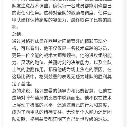
队友注意战术调整，确保每一名球员都能明确自己
的责任和任务。这种对全队的激励与调度，使得西
甲队始终保持高度的凝聚力，最终取得了比赛的胜
利。
总结：
通过对格列兹曼在西甲对阵葡萄牙的精彩表现分
析，可以看出，他不仅仅是一名技术卓越的球员，
更是一位全能的战术大师和领袖。他的进攻组织能
力、灵活的跑位、关键时刻的决策能力，以及全队
士气的激励作用，都是他成为场上焦点的原因。在
这场比赛中，格列兹曼的表现无疑为球队的胜利奠
定了基础。
总的来说，格列兹曼的领导力和比赛智慧，让他在
这场对阵葡萄牙的比赛中脱颖而出。他不仅在技术
上展现了极高的水平，还通过自己的行为和态度，
成为了西甲队的精神支柱。无论是个人能力还是团
队贡献，格列兹曼都证明了自己是世界级的球员。