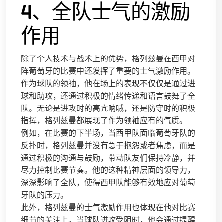
4、全队士气的激励
作用
除了个人技术与战术上的优势，格列兹曼在西甲对
阵葡萄牙的比赛中还发挥了重要的士气激励作用。
作为球队的领袖，他在场上的表现不仅仅是通过进
球和助攻，还通过积极的情绪传递和语言鼓舞了全
队。无论是进攻时的高亢呐喊，还是防守时的积极
指挥，格列兹曼都展现了作为领袖应有的气质。
例如，在比赛的下半场，当西甲队面临葡萄牙队的
反扑时，格列兹曼并没有急于抱怨或者焦虑，而是
通过积极的沟通与鼓励，带动队友们保持冷静，并
尽力控制比赛节奏。他的这种精神层面的领导力，
深深影响了全队，使得西甲队能够有效地应对葡萄
牙队的压力。
此外，格列兹曼的士气激励作用也体现在他对比赛
细节的关注上。当球队进攻受阻时，他会通过提醒