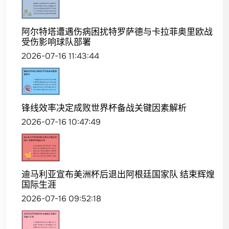
阿尔特塔遭遇伤病困扰特罗萨德与卡拉菲奥里欧战
受伤影响球队部署
2026-07-16 11:43:44
锋线效率决定成败世界杯备战关键因素解析
2026-07-16 10:47:49
迪马利亚宣布美洲杯后退出阿根廷国家队 结束辉煌
国际生涯
2026-07-16 09:52:18