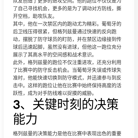
队友创造了更多的进攻空间。他的跑位不仅仅是为
了自己寻找机会，更多的是为了调动对方防线，撕
开空档，助攻队友。
其中，他在一次禁区内的跑动尤为精彩。葡萄牙的
后卫线压得很紧，但格列兹曼通过快速的反向跑
动，摆脱了防守球员的盯防，并在禁区边缘接到传
球后迅速起脚，虽然没有进球，但他这一跑位充分
展示了其高水平的空间感和战术意识。
此外，格列兹曼的跑位不仅注重进攻，还充分利用
了比赛中的防守反击机会。当葡萄牙失误或传球失
准时，他能快速切换到防守模式，并迅速参与到反
击中。这样的跑位让他在比赛中始终保持高度的活
跃性，成为对手防线难以捉摸的威胁。
3、关键时刻的决策
能力
格列兹曼的决策能力是他在比赛中表现出色的重要