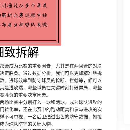
细致拆解
都会成为比赛的重要因素，尤其是在两回合的对决
决定胜负。通过数据分析，我们可以更加精准地拆
数、进球效率到防守球员的抢断、拦截等，都可以
其是进攻端，哪些球员在关键时刻打破僵局，哪些
赛胜负的重要决定因素。
两场比赛中分别打入一球和两球，成为球队进攻的
门转化率，还在比赛中的跑动距离和参与进攻的次
样不可忽视，一名后卫通过出色的防守数据，如抢
成为球队防守的关键人物。