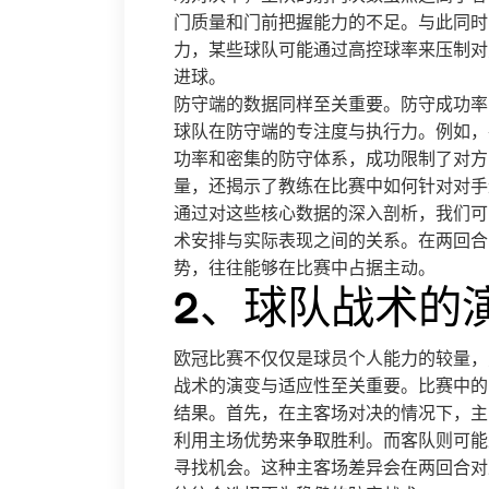
门质量和门前把握能力的不足。与此同时
力，某些球队可能通过高控球率来压制对
进球。
防守端的数据同样至关重要。防守成功率
球队在防守端的专注度与执行力。例如，
功率和密集的防守体系，成功限制了对方
量，还揭示了教练在比赛中如何针对对手
通过对这些核心数据的深入剖析，我们可
术安排与实际表现之间的关系。在两回合
势，往往能够在比赛中占据主动。
2、球队战术的
欧冠比赛不仅仅是球员个人能力的较量，
战术的演变与适应性至关重要。比赛中的
结果。首先，在主客场对决的情况下，主
利用主场优势来争取胜利。而客队则可能
寻找机会。这种主客场差异会在两回合对