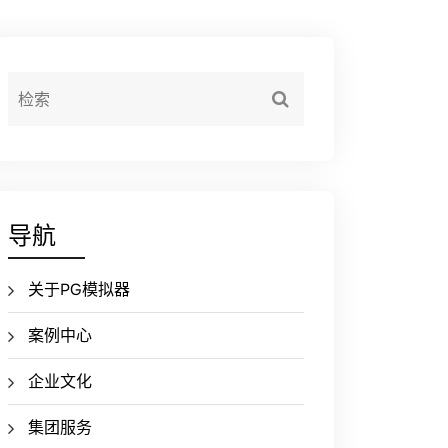
导航
关于PG模拟器
案例中心
企业文化
集团服务