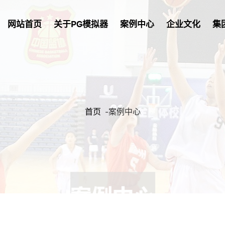
网站首页
关于PG模拟器
案例中心
企业文化
集
首页
-
案例中心