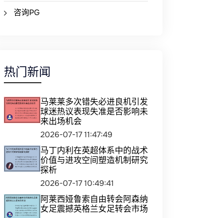
咨询PG
热门新闻
马莱莱多次错失必进良机引发
球迷热议表现失准是否影响未
来出场机会
2026-07-17 11:47:49
马丁内利在英超体系中的战术
价值与进攻空间塑造机制研究
探析
2026-07-17 10:49:41
阿莱西娅鲁索自由转会阿森纳
女足震撼英格兰女足转会市场