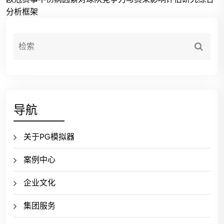
分析框架
导航
关于PG模拟器
案例中心
企业文化
集团服务