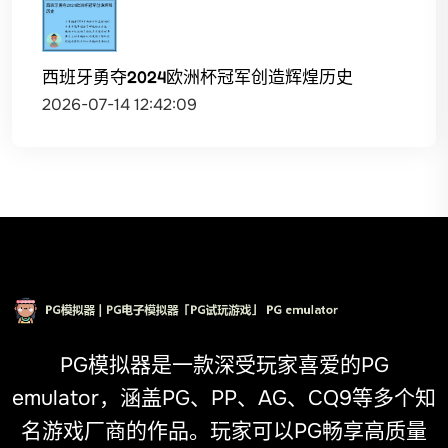
西班牙勇夺2024欧洲杯冠军创造辉煌历史
2026-07-14 12:42:09
PG模拟器是一款深受玩家喜爱的PG
emulator，涵盖PG、PP、AG、CQ9等多个知
名游戏厂商的作品。玩家可以PG畅享高质量