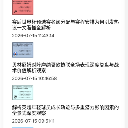
赛后世界杯预选赛名额分配与赛程安排为何引发热
议一文看懂全解析
2026-07-15 11:43:14
贝林厄姆对阵摩纳哥欧协联全场表现深度复盘与战
术价值解析观察
2026-07-15 10:46:58
解析英超年轻球员成长轨迹与多重潜力影响因素的
全景式深度观察
2026-07-15 09:51:11