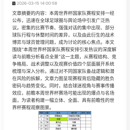
2026-03-15 14:00:58
文章摘要的内容：本周世界杯国家队赛程安排一经
公布，迅速在全球足球圈与舆论场中引发广泛热
议。密集的比赛节奏、强强对话的集中出现、部分
球队行程与休整时间的差异，以及由此衍生的战术
博弈与球员管理问题，成为讨论的核心焦点。本文
围绕“本周世界杯国家队赛程安排引发热议的深度解
读与前瞻分析看点全景”这一主题，从赛程结构、竞
争格局、战术调整以及观赛价值四个层面展开系统
梳理与深入分析。通过对不同国家队备战逻辑和潜
在风险的拆解，文章力图呈现赛程背后隐藏的胜负
密码与趋势变化。同时，结合球迷视角与赛事传播
效应，前瞻本周世界杯赛场可能出现的爆点与名场
面，为读者构建一幅立体、全面、具有前瞻性的世
界杯赛程观察图景。